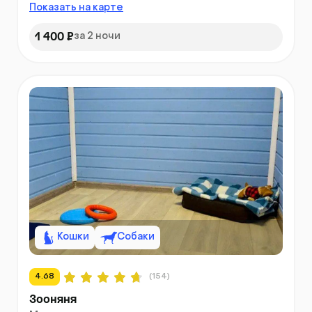
Показать на карте
1 400 ₽
за 2 ночи
Кошки
Собаки
4.68
(154)
Зооняня