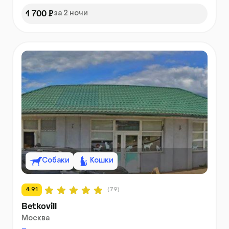
1 700 ₽
за 2 ночи
Собаки
Кошки
4.91
(79)
Betkovill
Москва