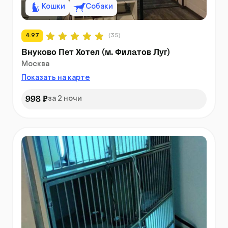
Кошки
Собаки
4.97
(35)
Внуково Пет Хотел (м. Филатов Луг)
Москва
Показать на карте
998 ₽
за 2 ночи