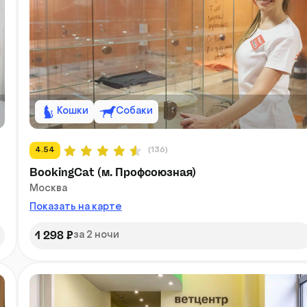
Кошки
Собаки
4.54
(136)
BookingCat (м. Профсоюзная)
Москва
Показать на карте
1 298 ₽
за 2 ночи