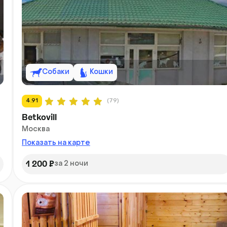
Собаки
Кошки
4.91
(79)
Betkovill
Москва
Показать на карте
1 200 ₽
за 2 ночи