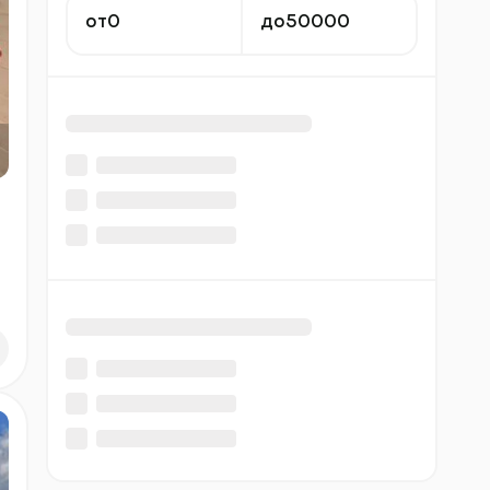
от
до