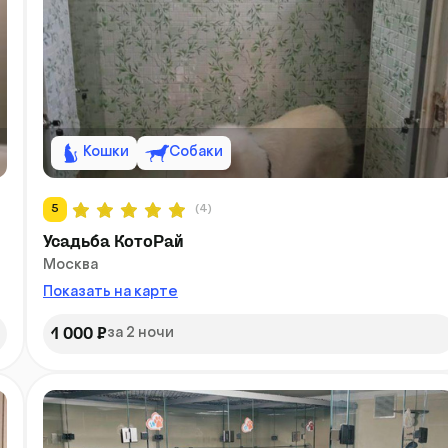
Кошки
Собаки
5
(4)
Усадьба КотоРай
Москва
Показать на карте
1 000 ₽
за 2 ночи