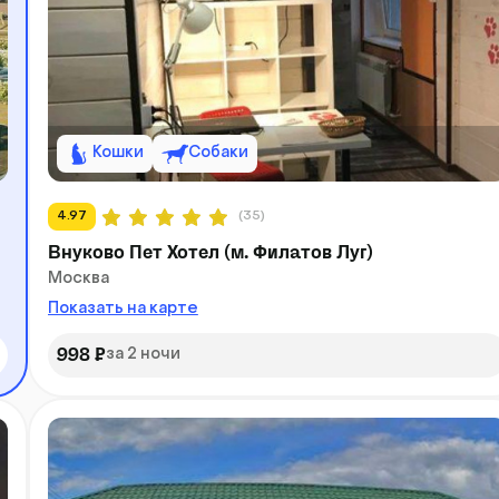
Кошки
Собаки
4.97
(35)
Внуково Пет Хотел (м. Филатов Луг)
Москва
Показать на карте
998 ₽
за 2 ночи