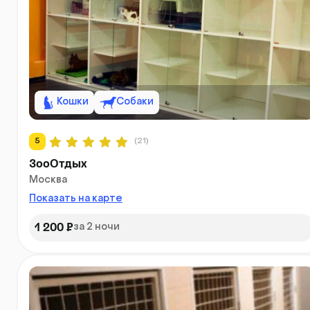
Кошки
Собаки
5
(21)
ЗооОтдых
Москва
Показать на карте
1 200 ₽
за 2 ночи