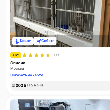
Кошки
Собаки
4.59
(633)
Эпиона
Москва
Показать на карте
2 000 ₽
за 2 ночи