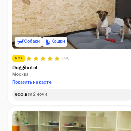
Собаки
Кошки
4.97
(34)
Doggihotel
Москва
Показать на карте
900 ₽
за 2 ночи