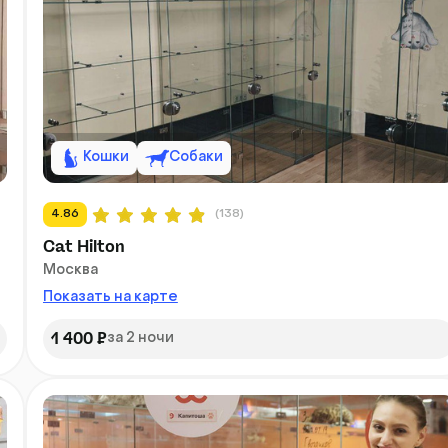
Кошки
Собаки
4.86
(138)
Cat Hilton
Москва
Показать на карте
1 400 ₽
за 2 ночи