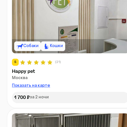
Собаки
Кошки
5
(21)
Happy pet
Москва
Показать на карте
1 700 ₽
за 2 ночи