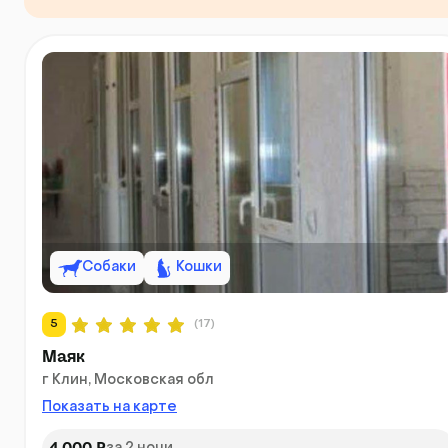
Собаки
Кошки
5
(17)
Маяк
г Клин, Московская обл
Показать на карте