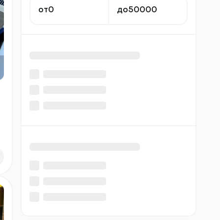
от
до