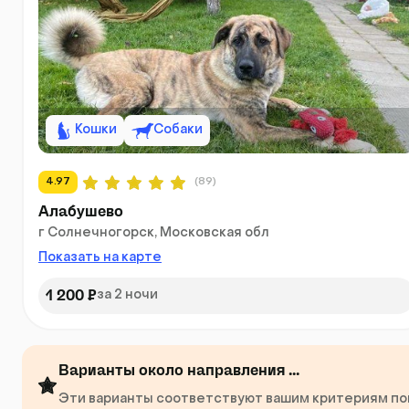
Кошки
Собаки
4.97
(89)
Алабушево
г Солнечногорск, Московская обл
Показать на карте
1 200 ₽
за 2 ночи
Варианты около направления ...
Эти варианты соответствуют вашим критериям поис