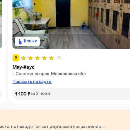
Кошки
5
(4)
Мяу-Хаус
г Солнечногорск, Московская обл
Показать на карте
1 100 ₽
за 2 ночи
ка, но находятся за пределами направления ....