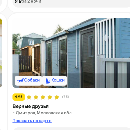
2 ₽
за 2 ночи
Собаки
Кошки
4.95
(75)
Верные друзья
г Дмитров, Московская обл
Показать на карте