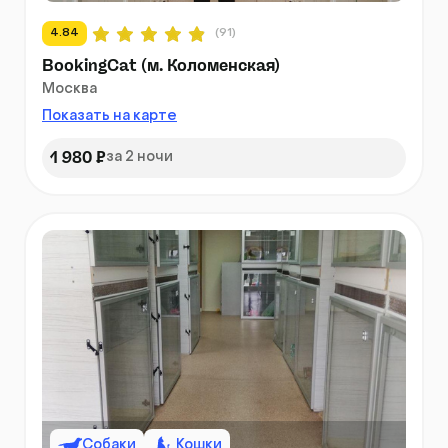
4.84
(91)
BookingCat (м. Коломенская)
Москва
Показать на карте
1 980 ₽
за 2 ночи
Собаки
Кошки