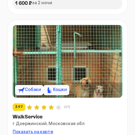
1 600 ₽
за 2 ночи
Собаки
Кошки
3.97
(61)
WalkService
г Дзержинский, Московская обл
Показать на карте